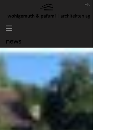
EN
news