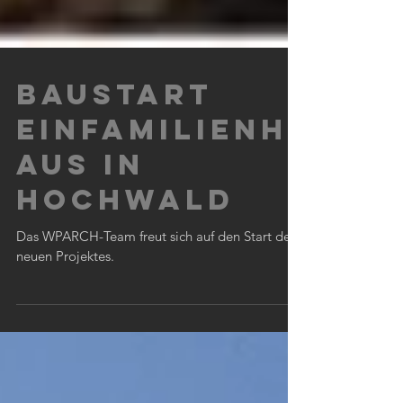
Baustart
Einfamilienh
aus in
Hochwald
Das WPARCH-Team freut sich auf den Start des
neuen Projektes.