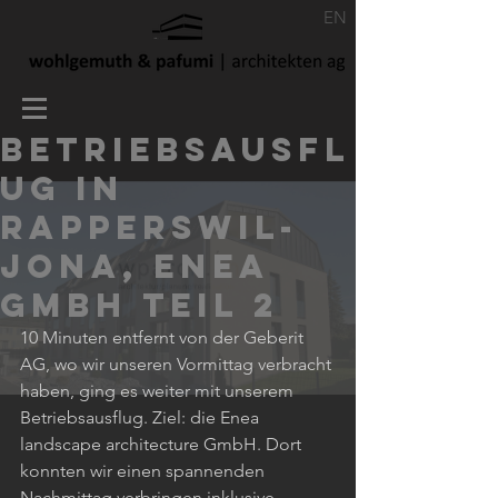
EN
BETRIEBSAUSFL
UG IN
RAPPERSWIL-
JONA, ENEA
GMBH TEIL 2
10 Minuten entfernt von der Geberit 
AG, wo wir unseren Vormittag verbracht 
haben, ging es weiter mit unserem 
Betriebsausflug. Ziel: die Enea 
landscape architecture GmbH. Dort 
konnten wir einen spannenden 
Nachmittag verbringen inklusive 