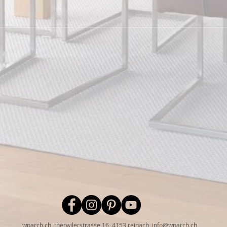
wparch.ch, therwilerstrasse 16, 4153 reinach,
info@wparch.ch